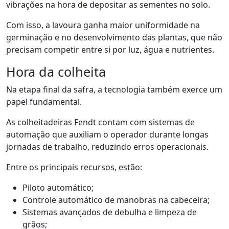
vibrações
na hora de depositar as sementes no solo
.
Com isso, a lavoura ganha maior uniformidade na
germinação e no desenvolvimento das plantas
, que não
precisam
compet
ir
entre si por luz, água e nutrientes
.
Hora da colheita
Na etapa final da safra, a tecnologia também exerce um
papel fundamental.
As colheitadeiras
Fendt
contam com sistemas de
automação que auxiliam o operador durante longas
jornadas de trabalho, reduzindo erros operacionais.
Entre os
principais
recursos
,
estão:
P
iloto automático
;
C
ontrole automático de manobras na cabeceira
;
S
istemas avançados de debulha e limpeza de
grãos
;